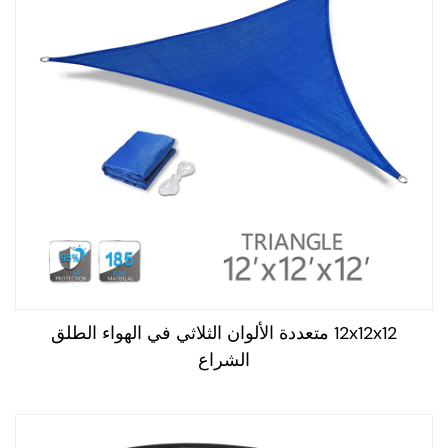
الخصوصية: يمكن أن توفر خيام الشاطئ مساحة خاصة وحميمة
للأفراد لتغيير الملابس أو أخذ استراحة من الشمس.
الأنشطة الجماعية: يمكن استخدام خيام الشاطئ لإنشاء مساحة
تجمع مشتركة للعائلات أو الأصدقاء أو مجموعات أخرى على
الشاطئ.
بشكل عام ، تعد خيام الشاطئ حلاً مناسبًا وعمليًا لأولئك الذين
يستمتعون بقضاء الوقت في الهواء الطلق ويريدون حماية أنفسهم
من العناصر.
12x12x12 متعددة الألوان الثلاثي في الهواء الطلق
الشراع