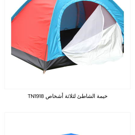
خيمة الشاطئ لثلاثة أشخاص TN1918