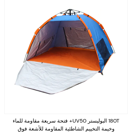
180T البوليستر UV50+ فتحة سريعة مقاومة للماء
وخيمة التخييم الشاطئية المقاومة للأشعة فوق