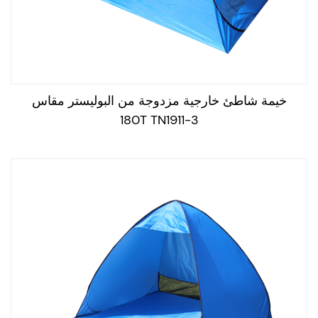
الحبال والمخاطر تحمل الخيمة في مكانها وتوفير الاستقرار ضد
الرياح. عادةً ما يكون نسيج خيمة الشاطئ مصنوعًا من مواد
خفيفة الوزن وذات تنفس توفر الظل ويحمي من أشعة الأشعة
فوق البنفسجية الضارة للشمس.
للحفاظ على خيمة الشاطئ ، اتبع هذه الخطوات:
خيمة شاطئ خارجية مزدوجة من البوليستر مقاس
قم بتنظيفه بعد كل استخدام: قم بإزالة الرمل والحطام ، واترك
180T TN1911-3
الخيمة تجف تمامًا قبل تخزينها.
قم بتخزينها بشكل صحيح: قم بطي الخيمة بدقة وقم بتخزينها في
مكان بارد وجاف ، بعيدًا عن أشعة الشمس المباشرة والرطوبة.
حمايته من أشعة الأشعة فوق البنفسجية: يمكن أن يضر أشعة
الشمس بالنسيج ويتلاشى الألوان. إذا كنت لا تستخدم خيمتك ،
فاحرص عليها مغطاة أو تخزينها في مكان بارد وجاف.
إصلاح أي أضرار على الفور: يمكن أن يمنع خياطة أو تصحيح
الثقوب والدموع الصغيرة المزيد من الضرر وتمديد عمر خيمتك.