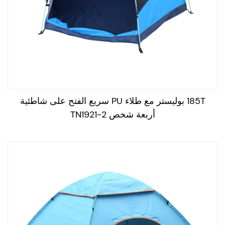
185T بوليستر مع طلاء PU سريع الفتح على شاطئية
أربعة شخص TN1921-2