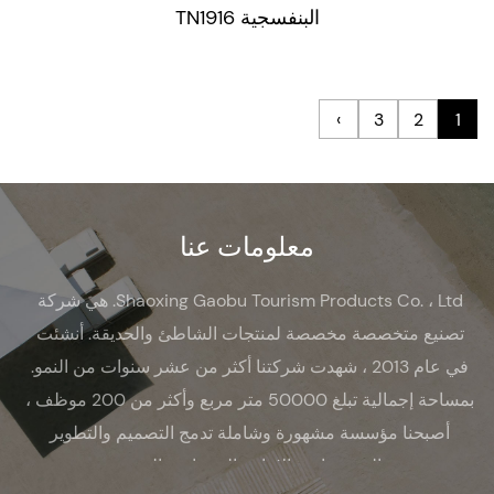
البنفسجية TN1916
›
3
2
1
معلومات عنا
Shaoxing Gaobu Tourism Products Co. ، Ltd. هي شركة
تصنيع متخصصة مخصصة لمنتجات الشاطئ والحديقة. أنشئت
في عام 2013 ، شهدت شركتنا أكثر من عشر سنوات من النمو.
بمساحة إجمالية تبلغ 50000 متر مربع وأكثر من 200 موظف ،
أصبحنا مؤسسة مشهورة وشاملة تدمج التصميم والتطوير
والمشتريات والإنتاج والمبيعات والخدمة.