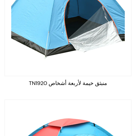
منبثق خيمة لأربعة أشخاص TN1920