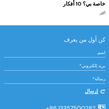
خاصة بي؟ 10 أفكار
ا
أكثر
أ
كن أول من يعرف
إرسال
+86 13357500282