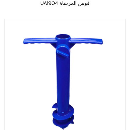
قوس المرساة UA1904